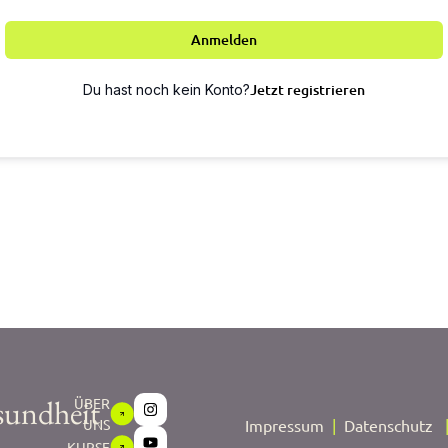
Anmelden
Jetzt registrieren
Du hast noch kein Konto?
sundheit
ÜBER
UNS
Impressum
|
Datenschutz
KURSE