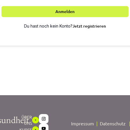
Anmelden
Jetzt registrieren
Du hast noch kein Konto?
sundheit
ÜBER
UNS
Impressum
|
Datenschutz
KURSE