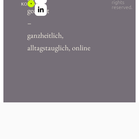
rights
KONTAKT
reserved.
gedacht
–
ganzheitlich,
alltagstauglich, online