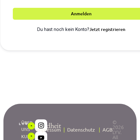
Anmelden
Jetzt registrieren
Du hast noch kein Konto?
©
ÜBER
Gesundheit
2026
UNS
Impressum
|
Datenschutz
|
AGB
LYV.
neu
KURSE
All