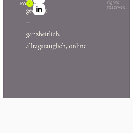
rights
KONTAKT
reserved.
gedacht
–
ganzheitlich,
alltagstauglich, online