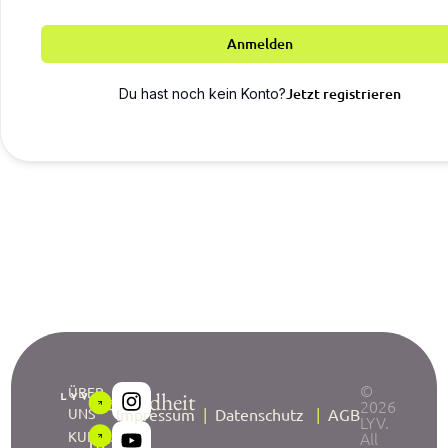
Anmelden
Jetzt registrieren
Du hast noch kein Konto?
©
ÜBER
Gesundheit
2026
UNS
Impressum
|
Datenschutz
|
AGB
LYV.
neu
KURSE
All