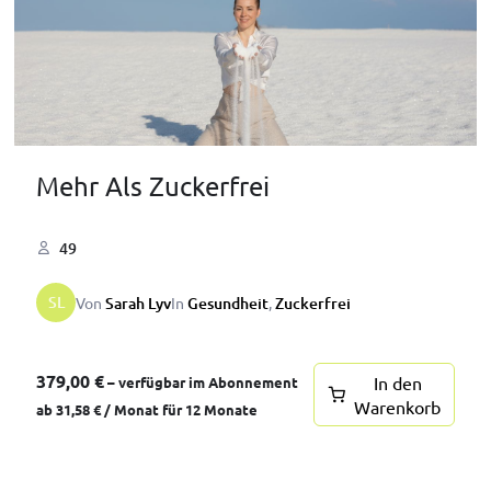
Mehr Als Zuckerfrei
49
SL
Von
Sarah Lyv
In
Gesundheit
,
Zuckerfrei
379,00
€
In den
–
verfügbar im Abonnement
Warenkorb
ab
31,58
€
/ Monat für 12 Monate