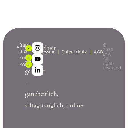
©
ÜBER
Gesundheit
2026
UNS
Impressum
|
Datenschutz
|
AGB
LYV.
neu
KURSE
All
rights
KONTAKT
reserved.
gedacht
–
ganzheitlich,
alltagstauglich, online