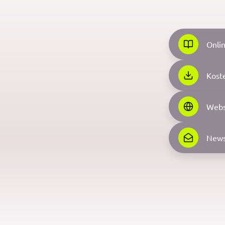
Onli
Kost
Webs
News