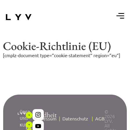
Cookie-Richtlinie (EU)
[cmplz-document type=“cookie-statement“ region=“eu“]
©
ÜBER
Gesundheit
2026
UNS
Impressum
|
Datenschutz
|
AGB
LYV.
neu
KURSE
All