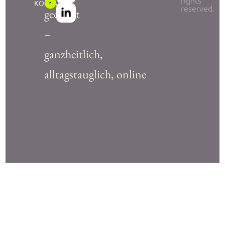
rights
KONTAKT
reserved.
gedacht
–
ganzheitlich,
alltagstauglich, online