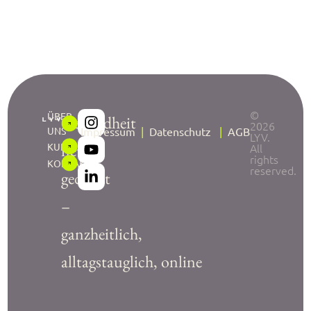
©
ÜBER
Gesundheit
2026
UNS
Impressum
|
Datenschutz
|
AGB
LYV.
neu
KURSE
All
rights
KONTAKT
reserved.
gedacht
–
ganzheitlich,
alltagstauglich, online