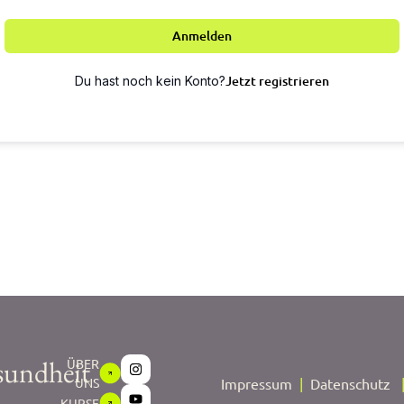
Anmelden
Jetzt registrieren
Du hast noch kein Konto?
sundheit
ÜBER
UNS
Impressum
|
Datenschutz
KURSE