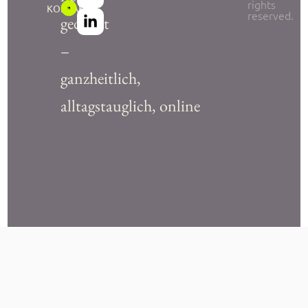
rights
KONTAKT
reserved.
gedacht
–
ganzheitlich,
alltagstauglich, online