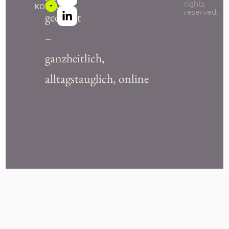
rights
KONTAKT
reserved.
gedacht
–
ganzheitlich,
alltagstauglich, online