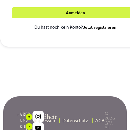
Anmelden
Jetzt registrieren
Du hast noch kein Konto?
©
ÜBER
Gesundheit
2026
UNS
Impressum
|
Datenschutz
|
AGB
LYV.
neu
KURSE
All