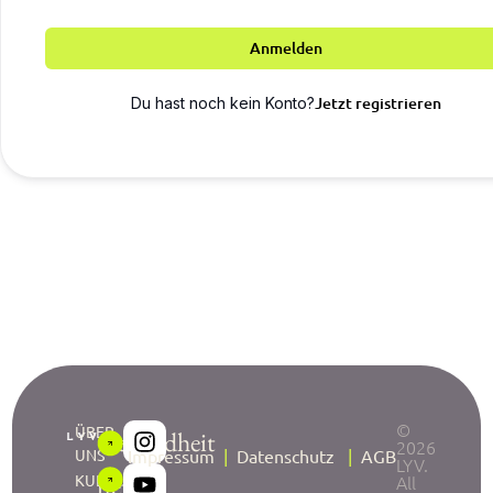
Anmelden
Jetzt registrieren
Du hast noch kein Konto?
©
ÜBER
Gesundheit
2026
UNS
Impressum
|
Datenschutz
|
AGB
LYV.
neu
KURSE
All