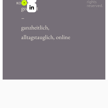
rights
KONTAKT
reserved.
gedacht
–
ganzheitlich,
alltagstauglich, online