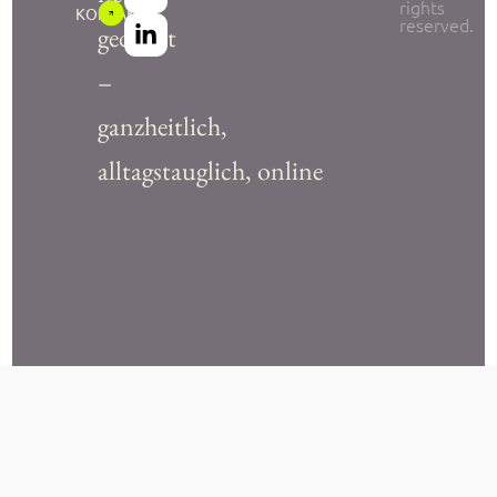
rights
KONTAKT
reserved.
gedacht
–
ganzheitlich,
alltagstauglich, online