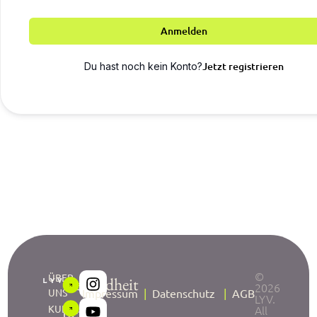
Anmelden
Jetzt registrieren
Du hast noch kein Konto?
©
ÜBER
Gesundheit
2026
UNS
Impressum
|
Datenschutz
|
AGB
LYV.
neu
KURSE
All