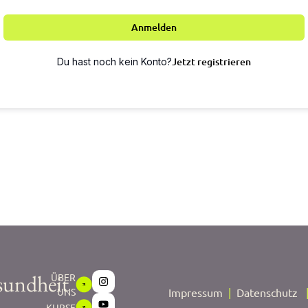
Anmelden
Jetzt registrieren
Du hast noch kein Konto?
sundheit
ÜBER
UNS
Impressum
|
Datenschutz
KURSE