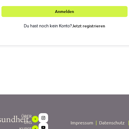
Anmelden
Jetzt registrieren
Du hast noch kein Konto?
sundheit
ÜBER
UNS
Impressum
|
Datenschutz
KURSE