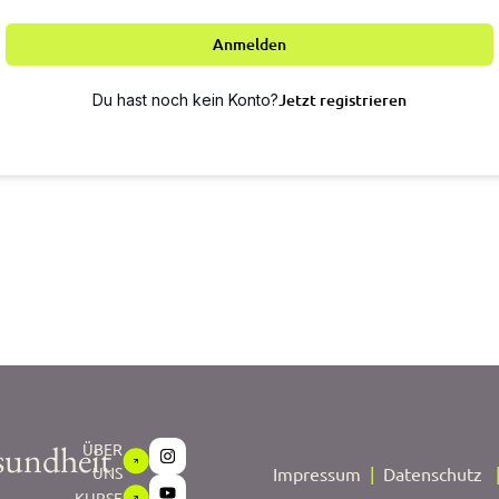
Anmelden
Jetzt registrieren
Du hast noch kein Konto?
sundheit
ÜBER
UNS
Impressum
|
Datenschutz
KURSE