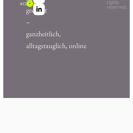
rights
KONTAKT
reserved.
gedacht
–
ganzheitlich,
alltagstauglich, online