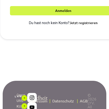
Anmelden
Jetzt registrieren
Du hast noch kein Konto?
©
ÜBER
Gesundheit
2026
UNS
Impressum
|
Datenschutz
|
AGB
LYV.
neu
KURSE
All