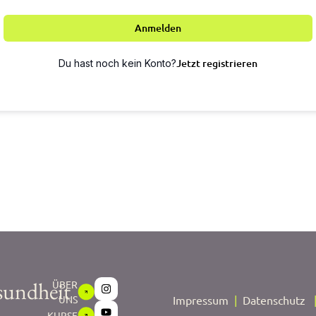
Anmelden
Jetzt registrieren
Du hast noch kein Konto?
sundheit
ÜBER
UNS
Impressum
|
Datenschutz
KURSE