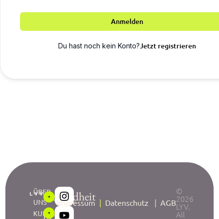
Anmelden
Jetzt registrieren
Du hast noch kein Konto?
©
ÜBER
Gesundheit
2026
UNS
Impressum
|
Datenschutz
|
AGB
LYV.
neu
KURSE
All