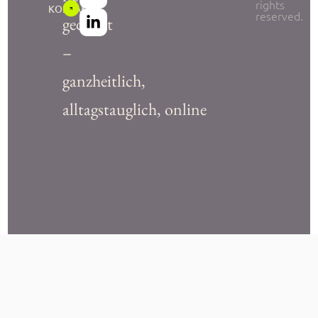
rights
KONTAKT
reserved.
gedacht
–
ganzheitlich,
alltagstauglich, online