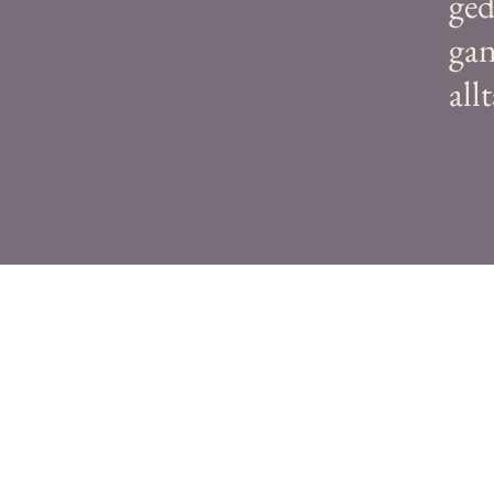
ged
gan
all