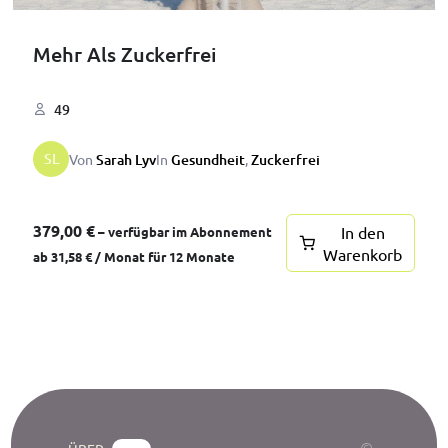
Mehr Als Zuckerfrei
49
SL
Von
Sarah Lyv
In
Gesundheit
,
Zuckerfrei
379,00
€
In den
–
verfügbar im Abonnement
Warenkorb
ab
31,58
€
/ Monat für 12 Monate
©