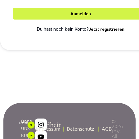
Anmelden
Jetzt registrieren
Du hast noch kein Konto?
©
ÜBER
Gesundheit
2026
UNS
Impressum
|
Datenschutz
|
AGB
LYV.
neu
KURSE
All