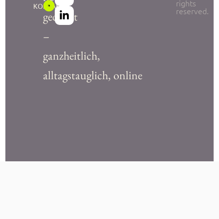
rights
KONTAKT
reserved.
gedacht
–
ganzheitlich,
alltagstauglich, online